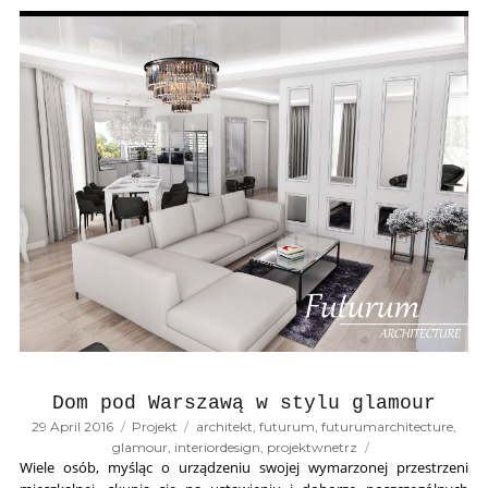
Dom pod Warszawą w stylu glamour
Posted
Categories
Tags
29 April 2016
Projekt
architekt
,
futurum
,
futurumarchitecture
,
on
glamour
,
interiordesign
,
projektwnetrz
Wiele osób, myśląc o urządzeniu swojej wymarzonej przestrzeni