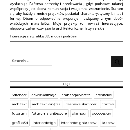
wysłuchuję Państwa potrzeby i oczekiwania , gdyż podstawą udanej
współpracy jest dobra komunikacja i wzajemne zrozumienie. Staram
się aby każdy z moich projektów posiadał charakterystyczny klimat i
formę. Dbam o odpowiednie proporcje i związany z tym dobór
właściwych materiałów. Moje projekty to również interesujące,
niepowtarzalne rozwiązania architektoniczne i inżynierskie.
Interesuję się grafiką 3D, modą i podróżami.
Search
Sea
for:
Tags
3drender
3dwizualizacje
aranzacjawnetrz
architekci
architekt
architekt wnętrz
beataskalskacimer
cracow
futurum
futurumarchitecture
glamour
gooddesign
grafika3d
interiordesign
interiordesignkrakow
krakow