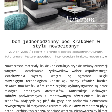
Dom jednorodzinny pod Krakowem w
stylu nowoczesnym
Posted
Categories
Tags
29 April 2016
Projekt
architekt
,
beataskalskacimer
,
futurum
,
on
futurumarchitecture
,
gooddesign
,
interiordesign
,
krakow
,
modernstyle
Nowoczesne materiały, lekkie konkstrukcje, szybkie zmiany aranżacji
wnętrza – oczekiwania użytkowników wobec współczesnego
kształtowania wystroju wnętrz są ogromne. Dzięki
rozwiniętym technologiom konstrukcji, mamy również bardzo
ciekawe możliwości, które coraz częściej wykorzystywane są przez
młodych, ambitnych architektów. Konstrukcje ciekawych
sufitów podwieszanych z montowanym oświetleniem, lekkich
schodów, zdających się piąć do góry bez podparcia elementami
zewnętrznymi, klimatyczne, a zarazem lekkie i łatwe w montażu płyty
betonu architektonicznego, nadające wnętrzu niepowtarzalny klimat