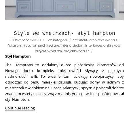
Style we wnętrzach- styl hampton
Posted
Categories
Tags
5 November 2020
Bez kategorii
architekt
,
architekt wnętrz
,
on
futurum
,
futurumarchitecture
,
interiordesign
,
interiordesignkrakow
,
projekt wnętrza
,
projektwnetrza
Styl Hampton
The Hamptons to oddalony o sto pięćdziesiąt kilometrów od
Nowego Jorku kompleks miejscowości słynący z pięknych
nadmorskich willi. To właśnie tam uciekają nowojorczycy, aby
odpocząć od pędu miejskiej dżungli. Kupując domy w jednym z
miasteczek z widokiem na Ocean Atlantycki, sprytnie połączyli dobrze
znaną im estetykę klasyczną z marinistyczną
– w ten sposób powstał
styl Hampton.
“Style we wnętrzach- styl hampton”
Continue reading